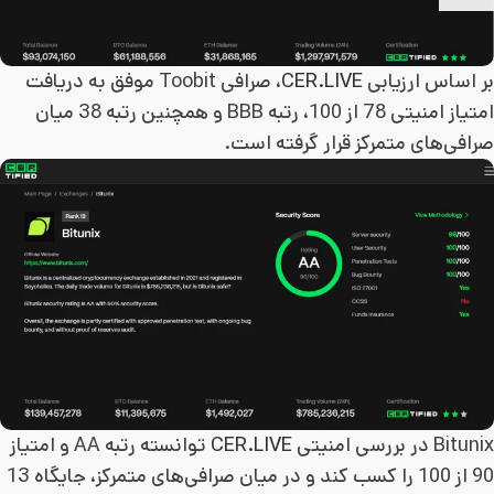
بر اساس ارزیابی
CER.LIVE
، صرافی Toobit موفق به دریافت
امتیاز امنیتی 78 از 100، رتبه BBB و همچنین رتبه 38 میان
صرافی‌های متمرکز قرار گرفته است.
Bitunix در بررسی امنیتی
CER.LIVE
توانسته رتبه AA و امتیاز
90 از 100 را کسب کند و در میان صرافی‌های متمرکز، جایگاه 13