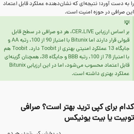
را به دست آورد؛ نتیجه‌ای که نشان‌دهنده عملکرد قابل اعتماد
این صرافی در حوزه امنیت است.
💡
بر اساس ارزیابی CER.LIVE، هر دو صرافی در سطح قابل
قبولی قرار دارند اما Bitunix با امتیاز 90 از 100، رتبه AA و
جایگاه 13 عملکرد امنیتی بهتری از Toobit دارد. Toobit هم
با امتیاز 78 از 100، رتبه BBB و جایگاه 38، همچنان گزینه‌ای
قابل اعتماد محسوب می‌شود، اما در این ارزیابی Bitunix
عملکرد بهتری داشته است.
کدام برای کپی ترید بهتر است؟ صرافی
توبیت یا بیت یونیکس
در بخش کپی‌ترید، هر دو