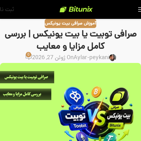
ثبت نا
آموزش صرافی بیت یونیکس
صرافی توبیت یا بیت یونیکس | بررسی
کامل مزایا و معایب
0
Aylar-peykani
On ژوئن 27, 2026