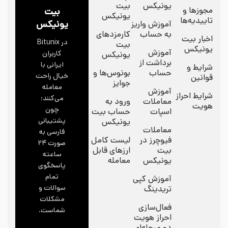
یونیکس
بیت
مجوزها و
بیت
یونیکس
تاییدیه‌ها
یونیکس
آموزش واریز
به حساب
کارمزدهای
اخبار بیت
در Bitunix
بیت
یونیکس
آموزش
کاربران
یونیکس
برداشت از
ایرانی با
شرایط و
حساب
بونوس‌ها و
خیال راحت
قوانین
جوایز
معامله
آموزش
شرایط احراز
می‌کنند؛
معاملات
ورود به
هویت
چون
اسپات
حساب بیت
پشتیبانی
یونیکس
معاملات
فارسی به
فیوچرز در
لیست کامل
صورت ۲۴
بیت
ارزهای قابل
ساعته
یونیکس
معامله
پاسخگوی
تمام
آموزش کپی
سوالات و
تریدینگ
مشکلات
فعال‌سازی
شماست.
احراز هویت
دو مرحله‌ای