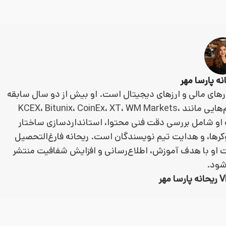
ارهای مالی و ارزهای دیجیتال است. او بیش از دو سال سابقه
در تولید، بازبینی و مدیریت محتوای مالی دارد و با پلتفرم‌هایی مانند KCEX، Bitunix، CoinEx، XT، WM Markets،
فعالیت او شامل بررسی دقت فنی محتوا، استانداردسازی ساختار
وکرها، و هدایت تیم نویسندگان است. ریحانه فارغ‌التحصیل
 او با هدف آموزش، اطلاع‌رسانی و افزایش شفافیت منتشر
شود.
مهر