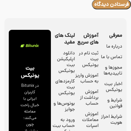
معرفی
آموزش
لینک های
های سریع
مفید
درباره ما
ثبت نام در
دانلود
تماس با ما
بیت
اپلیکیشن
یونیکس
بیت
مجوزها و
بیت
یونیکس
تاییدیه‌ها
یونیکس
آموزش واریز
به حساب
کارمزدهای
اخبار بیت
در Bitunix
بیت
یونیکس
آموزش
کاربران
یونیکس
برداشت از
ایرانی با
شرایط و
حساب
بونوس‌ها و
خیال راحت
قوانین
جوایز
معامله
آموزش
شرایط احراز
می‌کنند؛
معاملات
ورود به
هویت
چون
اسپات
حساب بیت
پشتیبانی