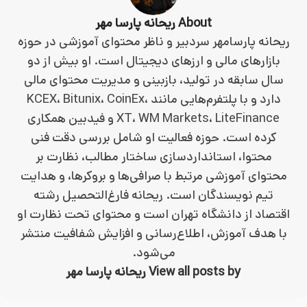
About ریحانه پارسا مهر
ریحانه پارسامهر سردبیر و ناظر محتوای آموزشی در حوزه
بازارهای مالی و ارزهای دیجیتال است. او بیش از دو
سال سابقه در تولید، بازبینی و مدیریت محتوای مالی
دارد و با پلتفرم‌هایی مانند KCEX، Bitunix، CoinEx،
XT، WM Markets، LiteFinance و فیدبین همکاری
کرده است. حوزه فعالیت او شامل بررسی دقت فنی
محتوا، استانداردسازی ساختار مطالب، نظارت بر
محتوای آموزشی مرتبط با صرافی‌ها و بروکرها، و هدایت
تیم نویسندگان است. ریحانه فارغ‌التحصیل رشته
اقتصاد از دانشگاه تهران است و محتوای تحت نظارت او
با هدف آموزش، اطلاع‌رسانی و افزایش شفافیت منتشر
می‌شود.
View all posts by ریحانه پارسا مهر