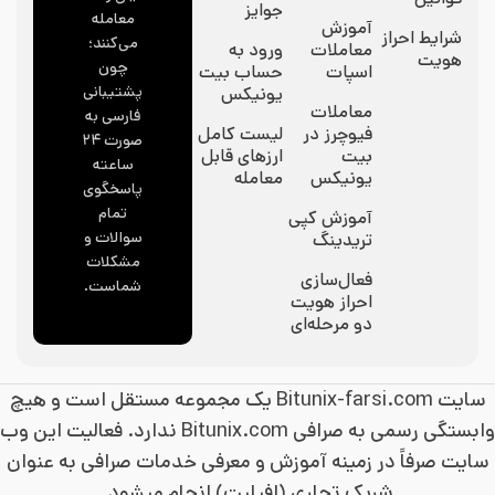
جوایز
معامله
آموزش
شرایط احراز
می‌کنند؛
معاملات
ورود به
هویت
چون
اسپات
حساب بیت
پشتیبانی
یونیکس
معاملات
فارسی به
فیوچرز در
لیست کامل
صورت ۲۴
بیت
ارزهای قابل
ساعته
یونیکس
معامله
پاسخگوی
تمام
آموزش کپی
سوالات و
تریدینگ
مشکلات
فعال‌سازی
شماست.
احراز هویت
دو مرحله‌ای
سایت Bitunix-farsi.com یک مجموعه مستقل است و هیچ
وابستگی رسمی به صرافی Bitunix.com ندارد. فعالیت این وب
سایت صرفاً در زمینه آموزش و معرفی خدمات صرافی به عنوان
شریک تجاری (افیلیت) انجام میشود.