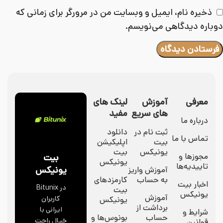
ذخیره نام، ایمیل و وبسایت من در مرورگر برای زمانی که
دوباره دیدگاهی می‌نویسم.
معرفی
آموزش
لینک های
های سریع
مفید
درباره ما
ثبت نام در
دانلود
تماس با ما
بیت
اپلیکیشن
یونیکس
بیت
مجوزها و
بیت
یونیکس
تاییدیه‌ها
یونیکس
آموزش واریز
به حساب
کارمزدهای
اخبار بیت
در Bitunix
بیت
یونیکس
آموزش
کاربران
یونیکس
برداشت از
ایرانی با
شرایط و
حساب
بونوس‌ها و
خیال راحت
قوانین