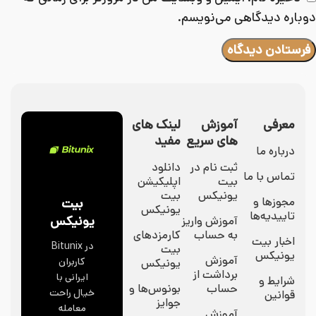
دوباره دیدگاهی می‌نویسم.
معرفی
آموزش
لینک های
های سریع
مفید
درباره ما
ثبت نام در
دانلود
تماس با ما
بیت
اپلیکیشن
یونیکس
بیت
مجوزها و
بیت
یونیکس
تاییدیه‌ها
یونیکس
آموزش واریز
به حساب
کارمزدهای
اخبار بیت
در Bitunix
بیت
یونیکس
آموزش
کاربران
یونیکس
برداشت از
ایرانی با
شرایط و
حساب
بونوس‌ها و
خیال راحت
قوانین
جوایز
معامله
آموزش