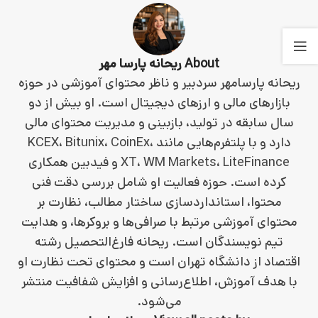
About ریحانه پارسا مهر
ریحانه پارسامهر سردبیر و ناظر محتوای آموزشی در حوزه
بازارهای مالی و ارزهای دیجیتال است. او بیش از دو
سال سابقه در تولید، بازبینی و مدیریت محتوای مالی
دارد و با پلتفرم‌هایی مانند KCEX، Bitunix، CoinEx،
XT، WM Markets، LiteFinance و فیدبین همکاری
کرده است. حوزه فعالیت او شامل بررسی دقت فنی
محتوا، استانداردسازی ساختار مطالب، نظارت بر
محتوای آموزشی مرتبط با صرافی‌ها و بروکرها، و هدایت
تیم نویسندگان است. ریحانه فارغ‌التحصیل رشته
اقتصاد از دانشگاه تهران است و محتوای تحت نظارت او
با هدف آموزش، اطلاع‌رسانی و افزایش شفافیت منتشر
می‌شود.