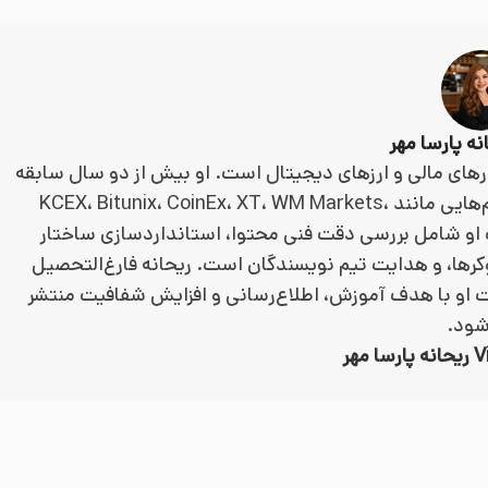
ارهای مالی و ارزهای دیجیتال است. او بیش از دو سال سابقه
در تولید، بازبینی و مدیریت محتوای مالی دارد و با پلتفرم‌هایی مانند KCEX، Bitunix، CoinEx، XT، WM Markets،
فعالیت او شامل بررسی دقت فنی محتوا، استانداردسازی ساختار
وکرها، و هدایت تیم نویسندگان است. ریحانه فارغ‌التحصیل
 او با هدف آموزش، اطلاع‌رسانی و افزایش شفافیت منتشر
شود.
مهر