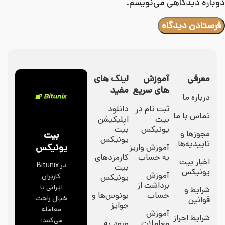
دوباره دیدگاهی می‌نویسم.
معرفی
آموزش
لینک های
های سریع
مفید
درباره ما
ثبت نام در
دانلود
تماس با ما
بیت
اپلیکیشن
یونیکس
بیت
مجوزها و
بیت
یونیکس
تاییدیه‌ها
یونیکس
آموزش واریز
به حساب
کارمزدهای
اخبار بیت
در Bitunix
بیت
یونیکس
آموزش
کاربران
یونیکس
برداشت از
ایرانی با
شرایط و
حساب
بونوس‌ها و
خیال راحت
قوانین
جوایز
معامله
آموزش
شرایط احراز
می‌کنند؛
معاملات
ورود به