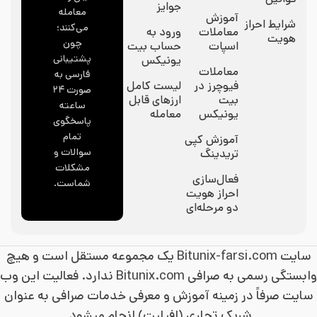
جوایز
معامله
آموزش
شرایط احراز
می‌کنند؛
معاملات
ورود به
هویت
چون
اسپات
حساب بیت
پشتیبانی
یونیکس
معاملات
فارسی به
فیوچرز در
لیست کامل
صورت ۲۴
بیت
ارزهای قابل
ساعته
یونیکس
معامله
پاسخگوی
تمام
آموزش کپی
سوالات و
تریدینگ
مشکلات
فعال‌سازی
شماست.
احراز هویت
دو مرحله‌ای
سایت Bitunix-farsi.com یک مجموعه مستقل است و هیچ
وابستگی رسمی به صرافی Bitunix.com ندارد. فعالیت این وب
سایت صرفاً در زمینه آموزش و معرفی خدمات صرافی به عنوان
شریک تجاری (افیلیت) انجام میشود.