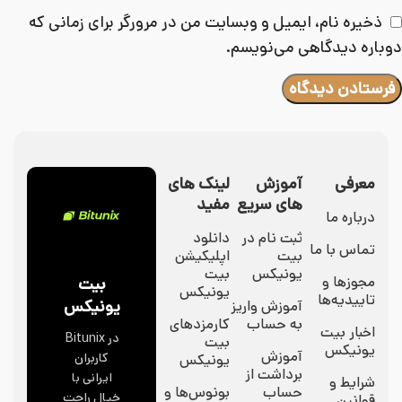
ذخیره نام، ایمیل و وبسایت من در مرورگر برای زمانی که
دوباره دیدگاهی می‌نویسم.
معرفی
آموزش
لینک های
های سریع
مفید
درباره ما
ثبت نام در
دانلود
تماس با ما
بیت
اپلیکیشن
یونیکس
بیت
مجوزها و
بیت
یونیکس
تاییدیه‌ها
یونیکس
آموزش واریز
به حساب
کارمزدهای
اخبار بیت
در Bitunix
بیت
یونیکس
آموزش
کاربران
یونیکس
برداشت از
ایرانی با
شرایط و
حساب
بونوس‌ها و
خیال راحت
قوانین