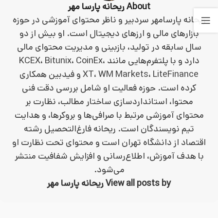
About ریحانه پارسا مهر
ریحانه پارسامهر سردبیر و ناظر محتوای آموزشی در حوزه
بازارهای مالی و ارزهای دیجیتال است. او بیش از دو
سال سابقه در تولید، بازبینی و مدیریت محتوای مالی
دارد و با پلتفرم‌هایی مانند KCEX، Bitunix، CoinEx،
XT، WM Markets، LiteFinance و فیدبین همکاری
کرده است. حوزه فعالیت او شامل بررسی دقت فنی
محتوا، استانداردسازی ساختار مطالب، نظارت بر
محتوای آموزشی مرتبط با صرافی‌ها و بروکرها، و هدایت
تیم نویسندگان است. ریحانه فارغ‌التحصیل رشته
اقتصاد از دانشگاه تهران است و محتوای تحت نظارت او
با هدف آموزش، اطلاع‌رسانی و افزایش شفافیت منتشر
می‌شود.
View all posts by ریحانه پارسا مهر