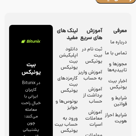
معرفی
آموزش
لینک های
های سریع
مفید
درباره ما
ثبت نام در
دانلود
تماس با ما
بیت
اپلیکیشن
یونیکس
بیت
مجوزها و
بیت
یونیکس
تاییدیه‌ها
یونیکس
آموزش واریز
به حساب
کارمزدهای
اخبار بیت
در Bitunix
بیت
یونیکس
آموزش
کاربران
یونیکس
برداشت از
ایرانی با
شرایط و
حساب
بونوس‌ها و
خیال راحت
قوانین
جوایز
معامله
آموزش
شرایط احراز
می‌کنند؛
معاملات
ورود به
هویت
چون
اسپات
حساب بیت
پشتیبانی
یونیکس
معاملات