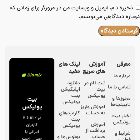
ذخیره نام، ایمیل و وبسایت من در مرورگر برای زمانی که
دوباره دیدگاهی می‌نویسم.
معرفی
آموزش
لینک های
های سریع
مفید
درباره ما
ثبت نام در
دانلود
تماس با ما
بیت
اپلیکیشن
یونیکس
بیت
مجوزها و
بیت
یونیکس
تاییدیه‌ها
یونیکس
آموزش واریز
به حساب
کارمزدهای
اخبار بیت
در Bitunix
بیت
یونیکس
آموزش
کاربران
یونیکس
برداشت از
ایرانی با
شرایط و
حساب
بونوس‌ها و
خیال راحت
قوانین