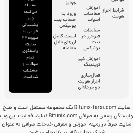
جوایز
معامله
آموزش
شرایط احراز
می‌کنند؛
معاملات
ورود به
هویت
چون
اسپات
حساب بیت
پشتیبانی
یونیکس
معاملات
فارسی به
فیوچرز در
لیست کامل
صورت ۲۴
بیت
ارزهای قابل
ساعته
یونیکس
معامله
پاسخگوی
تمام
آموزش کپی
سوالات و
تریدینگ
مشکلات
فعال‌سازی
شماست.
احراز هویت
دو مرحله‌ای
سایت Bitunix-farsi.com یک مجموعه مستقل است و هیچ
وابستگی رسمی به صرافی Bitunix.com ندارد. فعالیت این وب
سایت صرفاً در زمینه آموزش و معرفی خدمات صرافی به عنوان
شریک تجاری (افیلیت) انجام میشود.