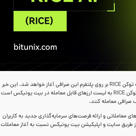
صرافی ارز دیجیتال بیت یونیکس اعلام کرد که به زودی معاملات توکن RICE بر روی پلتفرم این صرافی آغاز خواهد شد. این خبر
که در تاریخ ۱۹ آگوست ۲۰۲۵ منتشر شده است، بیانگر افزودن توکن RICE به لیست ارزهای قابل معامله در بیت یونیکس است
ف صرافی معامله کنند.
ای معاملاتی و ارائه فرصت‌های سرمایه‌گذاری جدید به کاربران
 از طریق سایت و اپلیکیشن بیت یونیکس نسبت به آغاز معاملات