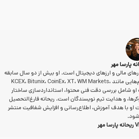
ارهای مالی و ارزهای دیجیتال است. او بیش از دو سال سابقه
در تولید، بازبینی و مدیریت محتوای مالی دارد و با پلتفرم‌هایی مانند KCEX، Bitunix، CoinEx، XT، WM Markets،
فعالیت او شامل بررسی دقت فنی محتوا، استانداردسازی ساختار
وکرها، و هدایت تیم نویسندگان است. ریحانه فارغ‌التحصیل
 او با هدف آموزش، اطلاع‌رسانی و افزایش شفافیت منتشر
شود.
مهر