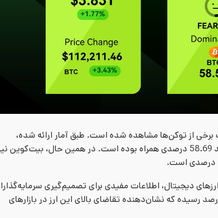
رخی از توکن‌ها مشاهده شده است. طبق آمار ارائه شده،
قیمت توکن COAI با افزایش 134.65 درصدی و توکن TA با رشد 58.69 درصدی همراه بوده است. در همین حال، بیت‌کوین نی
رزهای دیجیتال، اطلاعات مفیدی برای تصمیم‌گیری سرمایه‌گذارا
م می‌کند. طبق این گزارش، سلطه بازار بیت‌کوین به 58.5 درصد رسیده که نشان‌دهنده تقاضای بالای این ارز در بازارهای