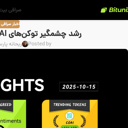
صرافی بیت
اخبار صرافی
رشد چشمگیر توکن‌های COAI و TA در 16 اکتبر 2025
Posted by
ریحانه پارس