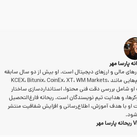
ارهای مالی و ارزهای دیجیتال است. او بیش از دو سال سابقه
در تولید، بازبینی و مدیریت محتوای مالی دارد و با پلتفرم‌هایی مانند KCEX، Bitunix، CoinEx، XT، WM Markets،
فعالیت او شامل بررسی دقت فنی محتوا، استانداردسازی ساختار
وکرها، و هدایت تیم نویسندگان است. ریحانه فارغ‌التحصیل
 او با هدف آموزش، اطلاع‌رسانی و افزایش شفافیت منتشر
شود.
مهر