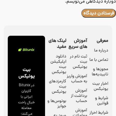
دوباره دیدگاهی می‌نویسم.
معرفی
آموزش
لینک های
های سریع
مفید
درباره ما
ثبت نام در
دانلود
تماس با ما
بیت
اپلیکیشن
یونیکس
بیت
مجوزها و
بیت
یونیکس
تاییدیه‌ها
یونیکس
آموزش واریز
به حساب
کارمزدهای
اخبار بیت
در Bitunix
بیت
یونیکس
آموزش
کاربران
یونیکس
برداشت از
ایرانی با
شرایط و
حساب
بونوس‌ها و
خیال راحت
قوانین
جوایز
معامله
آموزش
شرایط احراز
می‌کنند؛
معاملات
ورود به